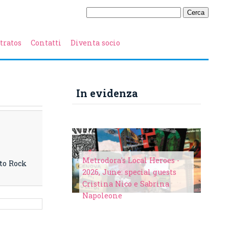
tratos
Contatti
Diventa socio
In evidenza
Metrodora's Local Heroes -
nto Rock
2026, June: special guests
Cristina Nico e Sabrina
Napoleone