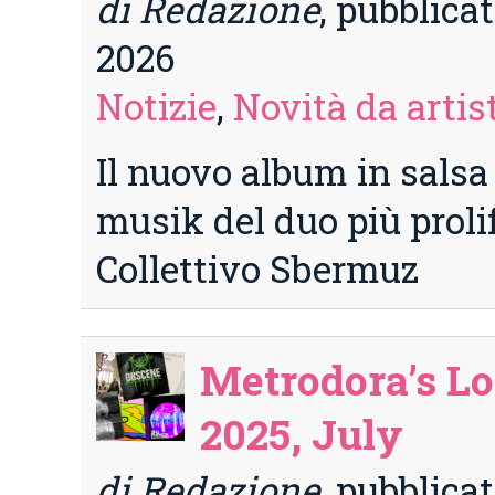
di Redazione
, pubblicat
2026
Notizie
,
Novità da artist
Il nuovo album in sals
musik del duo più prolif
Collettivo Sbermuz
Metrodora’s Lo
2025, July
di Redazione
, pubblicat