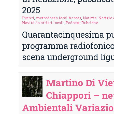
2025
Eventi
,
metrodora's local heroes
,
Notizie
,
Notizie 
Novità da artisti locali
,
Podcast
,
Rubriche
Quarantacinquesima pu
programma radiofonico 
scena underground lig
Martino Di Vi
Chiappori – n
Ambientali Variazion