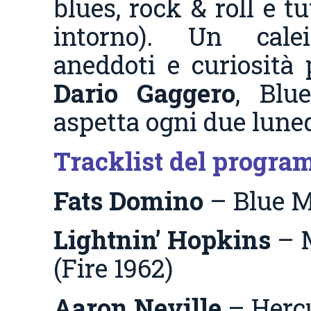
blues, rock & roll e t
intorno). Un cale
aneddoti e curiosità 
Dario Gaggero
, Blu
aspetta ogni due luned
Tracklist del progra
Fats Domino
– Blue M
Lightnin’ Hopkins
– 
(Fire 1962)
Aaron Neville
– Herc