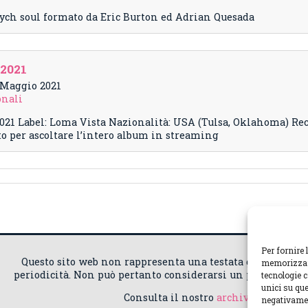
sych soul formato da Eric Burton ed Adrian Quesada
 2021
2 Maggio 2021
onali
021 Label: Loma Vista Nazionalità: USA (Tulsa, Oklahoma) Re
 per ascoltare l’intero album in streaming
Per fornire 
Questo sito web non rappresenta una testata giornalisti
memorizzare
periodicità. Non può pertanto considerarsi un prodotto edito
tecnologie 
unici su que
Consulta il nostro
archivio artisti
| 
negativamen