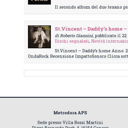
Il secondo album del duo texano p
St.Vincent – Daddy’s home –
di Roberto Giannini
, pubblicato il 2
Dischi segnalati
,
Novità internazi
St.Vincent – Daddy’s home Anno: 2
OndaRock Recensione ImpattoSonoro Clicca sotto
Metrodora APS
Sede presso Villa Rossi Martini
Pizza Bernardo Poch 4, 16154 Genova