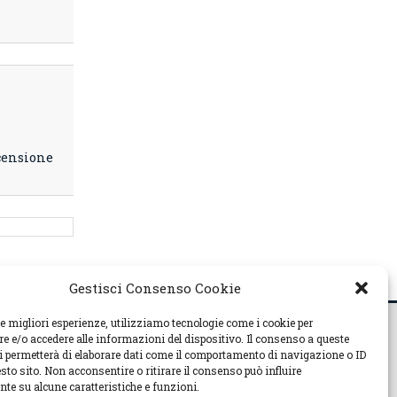
censione
Gestisci Consenso Cookie
le migliori esperienze, utilizziamo tecnologie come i cookie per
ca in quanto viene aggiornato senza alcuna
 e/o accedere alle informazioni del dispositivo. Il consenso a queste
riale ai sensi della legge n° 67 del 7.3.2001
ci permetterà di elaborare dati come il comportamento di navigazione o ID
sto sito. Non acconsentire o ritirare il consenso può influire
Leggi un
articolo a caso
te su alcune caratteristiche e funzioni.