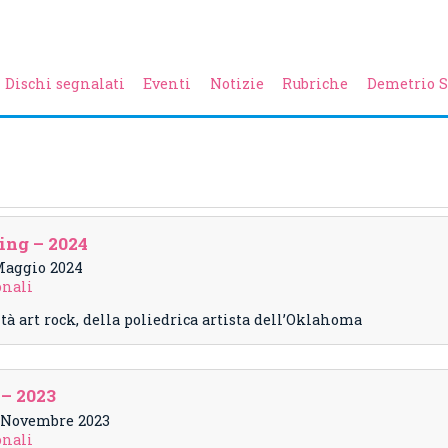
Dischi segnalati
Eventi
Notizie
Rubriche
Demetrio S
ing – 2024
 Maggio 2024
onali
ità art rock, della poliedrica artista dell’Oklahoma
– 2023
24 Novembre 2023
onali