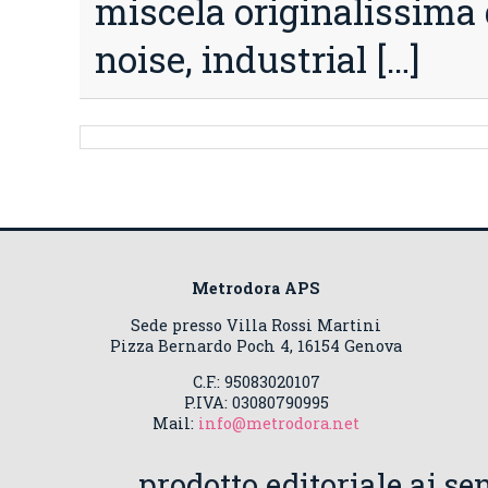
miscela originalissima d
noise, industrial […]
Metrodora APS
Sede presso Villa Rossi Martini
Pizza Bernardo Poch 4, 16154 Genova
C.F.: 95083020107
P.IVA: 03080790995
Mail:
info@metrodora.net
prodotto editoriale ai sen