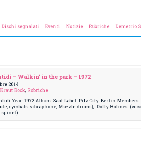
Dischi segnalati
Eventi
Notizie
Rubriche
Demetrio S
mtidi – Walkin’ in the park – 1972
mbre 2014
 Kraut Rock
,
Rubriche
tidi Year: 1972 Album: Saat Label: Pilz City: Berlin Members
 flute, cymbals, vibraphone, Muzzle drums), Dolly Holmes (voca
c spinet)