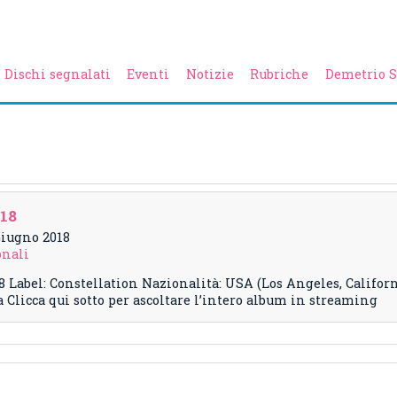
Dischi segnalati
Eventi
Notizie
Rubriche
Demetrio S
018
 Giugno 2018
onali
8 Label: Constellation Nazionalità: USA (Los Angeles, Califor
icca qui sotto per ascoltare l’intero album in streaming