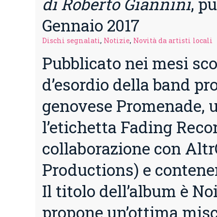
di Roberto Giannini
, pu
Gennaio 2017
Dischi segnalati
,
Notizie
,
Novità da artisti locali
Pubblicato nei mesi scor
d’esordio della band pr
genovese Promenade, u
l’etichetta Fading Reco
collaborazione con Alt
Productions) e contenen
Il titolo dell’album è Noi
propone un’ottima misce