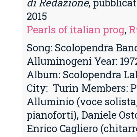
di Redazione
, pubblica
2015
Pearls of italian prog
,
R
Song: Scolopendra Band
Alluminogeni Year: 197
Album: Scolopendra Lab
City: Turin Members: P
Alluminio (voce solist
pianoforti), Daniele Osto
Enrico Cagliero (chitarr