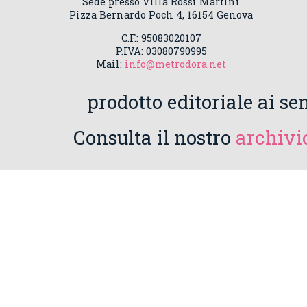
Sede presso Villa Rossi Martini
Pizza Bernardo Poch 4, 16154 Genova
C.F.: 95083020107
P.IVA: 03080790995
Mail:
info@metrodora.net
prodotto editoriale ai sen
Consulta il nostro
archivio