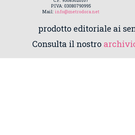
C.F.: 95083020107
P.IVA: 03080790995
Mail:
info@metrodora.net
prodotto editoriale ai sen
Consulta il nostro
archivio