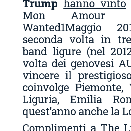
Trump
hanno vinto
Mon Amour d
Wanted1Maggio 20
seconda volta in tr
band ligure (nel 2012
volta dei genovesi AU
vincere il prestigios
coinvolge Piemonte, V
Liguria, Emilia R
quest’anno anche la L
Complimenti a The L