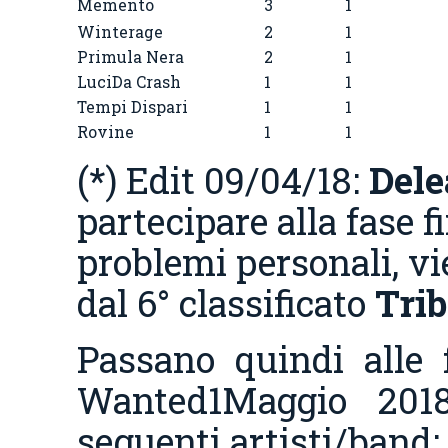
Memento
3
1
Winterage
2
1
Primula Nera
2
1
LuciDa Crash
1
1
Tempi Dispari
1
1
Rovine
1
1
(*) Edit 09/04/18:
Dele
partecipare alla fase f
problemi personali, vi
dal 6° classificato
Trib
Passano quindi alle f
Wanted1Maggio 201
seguenti artisti/band: