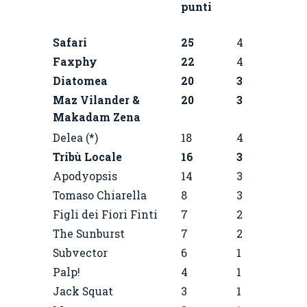
punti
Safari
25
4
Faxphy
22
4
Diatomea
20
3
Maz Vilander &
20
3
Makadam Zena
Delea (*)
18
4
Tribù Locale
16
3
Apodyopsis
14
3
Tomaso Chiarella
8
3
Figli dei Fiori Finti
7
2
The Sunburst
7
2
Subvector
6
1
Palp!
4
1
Jack Squat
3
1