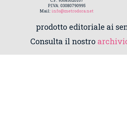
C.F.: 95083020107
P.IVA: 03080790995
Mail:
info@metrodora.net
prodotto editoriale ai sen
Consulta il nostro
archivio