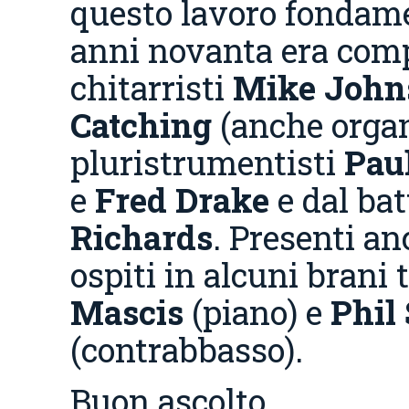
questo lavoro fondame
anni novanta era com
chitarristi
Mike John
Catching
(anche organ
pluristrumentisti
Pau
e
Fred Drake
e dal bat
Richards
. Presenti a
ospiti in alcuni brani 
Mascis
(piano) e
Phil
(contrabbasso).
Buon ascolto.