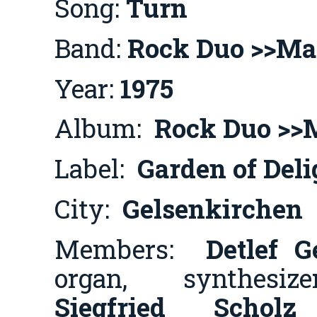
Song:
Turn
Band:
Rock Duo >>M
Year:
1975
Album:
Rock Duo >>
Label:
Garden of Deli
City:
Gelsenkirchen
Members:
Detlef G
organ, synthesiz
Siegfried Scho