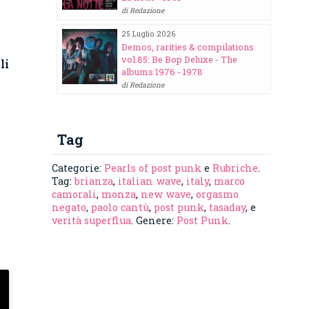
di Redazione
25 Luglio 2026
Demos, rarities & compilations
vol.85: Be Bop Deluxe - The
li
albums 1976 - 1978
di Redazione
Tag
Categorie:
Pearls of post punk
e
Rubriche
.
Tag:
brianza
,
italian wave
,
italy
,
marco
camorali
,
monza
,
new wave
,
orgasmo
negato
,
paolo cantù
,
post punk
,
tasaday
, e
verità superflua
. Genere:
Post Punk
.