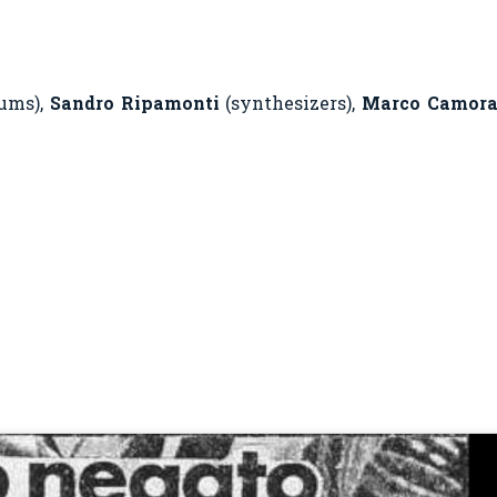
rums)
,
Sandro Ripamonti
(synthesizers)
,
Marco Camora