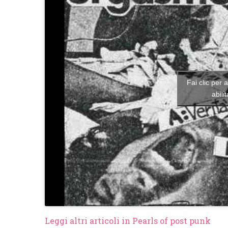
Fai clic per 
abili
Leggi altri articoli in Pearls of post punk