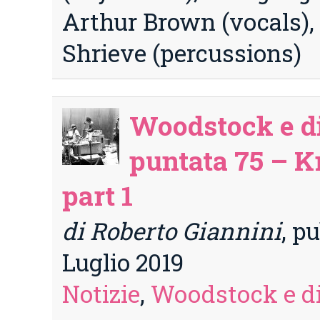
Arthur Brown (vocals),
Shrieve (percussions)
Woodstock e di
puntata 75 – K
part 1
di Roberto Giannini
, p
Luglio 2019
Notizie
,
Woodstock e di