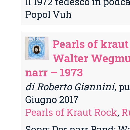
Il 1972 tedesco in podc
Popol Vuh
Pearls of kraut
Walter Wegmul
narr – 1973
di Roberto Giannini
, pu
Giugno 2017
Pearls of Kraut Rock
,
R
Song: Der narr Band: Wa