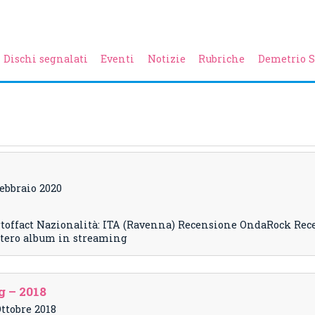
Dischi segnalati
Eventi
Notizie
Rubriche
Demetrio S
Febbraio 2020
toffact Nazionalità: ITA (Ravenna) Recensione OndaRock Re
intero album in streaming
 – 2018
Ottobre 2018