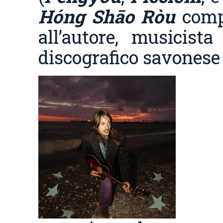
Hóng Shāo Ròu
comp
all’autore, musicista
discografico savones