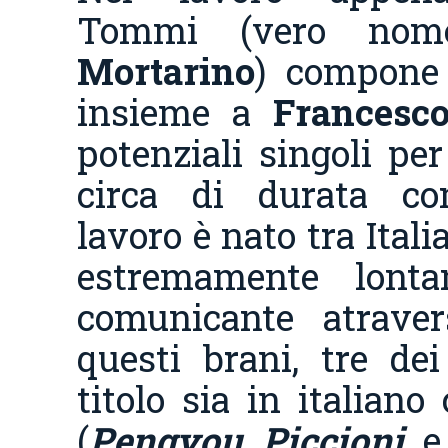
Tommi (vero n
Mortarino
) compone 
insieme a
Francesco
potenziali singoli pe
circa di durata com
lavoro è nato tra Itali
estremamente lont
comunicante atraver
questi brani, tre de
titolo sia in italiano
(
Pengyou
,
Piccioni
, 